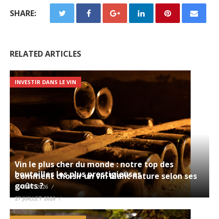
SHARE:
RELATED ARTICLES
INVESTIR DANS LE VIN
Vin le plus cher du monde : notre top des
bouteilles les plus prestigieuses
Comment choisir un vin blanc nature selon ses
goûts ?
6 AOÛT 2026
27 JUILLET 2026