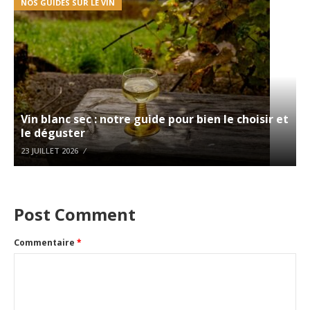
NOS GUIDES SUR LE VIN
NOS GUIDES SUR LE VIN
Vin blanc sec : notre guide pour bien le choisir et
le déguster
23 JUILLET 2026
Post Comment
Commentaire
*