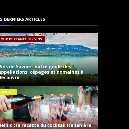
ES DERNIERS ARTICLES
TOUR DE FRANCE DES VINS
Vins de Savoie : notre guide des
appellations, cépages et domaines à
découvrir
COCKTAIL
Bellini : la recette du cocktail italien à la