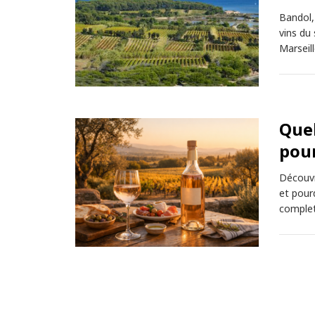
Bandol, 
vins du
Marseil
Quel
pour
Découvr
et pour
complet