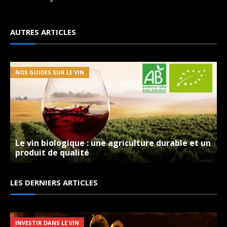
AUTRES ARTICLES
NOS GUIDES SUR LE VIN
Le vin biologique : une agriculture durable et un
produit de qualité
Domaine Belluard – Ayse – Les Perles du Mont
Blanc 2012 – Mousseux – 2012
LES DERNIERS ARTICLES
LES VINS DU DOMAINES
INVESTIR DANS LE VIN