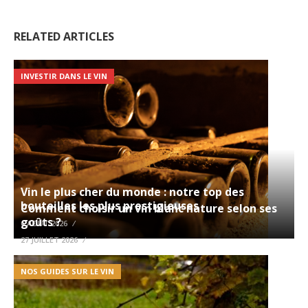
RELATED ARTICLES
INVESTIR DANS LE VIN
Vin le plus cher du monde : notre top des
bouteilles les plus prestigieuses
Comment choisir un vin blanc nature selon ses
goûts ?
6 AOÛT 2026
27 JUILLET 2026
NOS GUIDES SUR LE VIN
NOS GUIDES SUR LE VIN