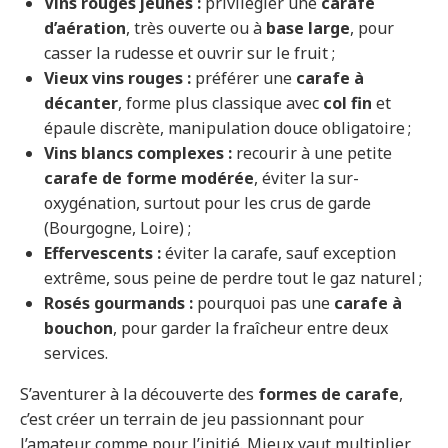
Vins rouges jeunes :
privilégier une
carafe
d’aération
, très ouverte ou à
base large
, pour
casser la rudesse et ouvrir sur le fruit ;
Vieux vins rouges :
préférer une
carafe à
décanter
, forme plus classique avec
col fin
et
épaule discrète, manipulation douce obligatoire ;
Vins blancs complexes :
recourir à une petite
carafe de forme modérée
, éviter la sur-
oxygénation, surtout pour les crus de garde
(Bourgogne, Loire) ;
Effervescents :
éviter la carafe, sauf exception
extrême, sous peine de perdre tout le gaz naturel ;
Rosés gourmands :
pourquoi pas une
carafe à
bouchon
, pour garder la fraîcheur entre deux
services.
S’aventurer à la découverte des
formes de carafe
,
c’est créer un terrain de jeu passionnant pour
l’amateur comme pour l’initié. Mieux vaut multiplier