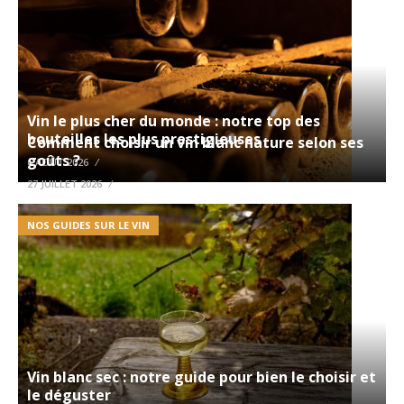
Vin le plus cher du monde : notre top des
bouteilles les plus prestigieuses
Comment choisir un vin blanc nature selon ses
goûts ?
6 AOÛT 2026
27 JUILLET 2026
NOS GUIDES SUR LE VIN
NOS GUIDES SUR LE VIN
Vin blanc sec : notre guide pour bien le choisir et
le déguster