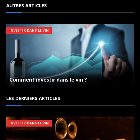
AUTRES ARTICLES
INVESTIR DANS LE VIN
Comment investir dans le vin ?
Domaine Belluard – Les Grandes Jorasses – Blanc
– 2012
LES DERNIERS ARTICLES
LES VINS DU DOMAINES
INVESTIR DANS LE VIN