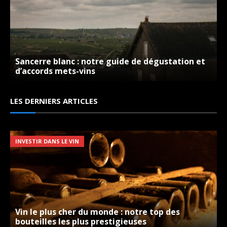
Sancerre blanc : notre guide de dégustation et
d’accords mets-vins
Domaine Belluard – Grandes Jorasses – Blanc –
2013
LES DERNIERS ARTICLES
LES VINS DU DOMAINES
INVESTIR DANS LE VIN
Vin le plus cher du monde : notre top des
bouteilles les plus prestigieuses